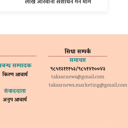
लाख जरिवाना संशोधन गर्न माग
सिधा सम्पर्क
समाचार
प्रबन्ध सम्पादक
९८५१३१११५३/९८५१४१००४३
किरण आचार्य
taksarnews@gmail.com
taksarnews.marketing@gmail.com
संवाददाता
अनुप आचार्य