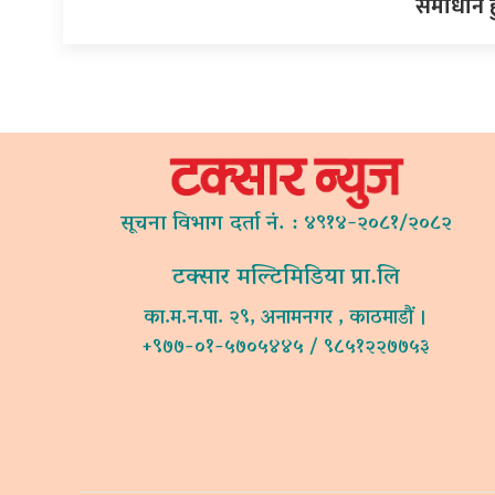
समाधान हुँदै
सूचना विभाग दर्ता नं. : ४९१४-२०८१/२०८२
टक्सार मल्टिमिडिया प्रा.लि
का.म.न.पा. २९, अनामनगर , काठमाडौं ।
+९७७-०१-५७०५४४५ / ९८५१२२७७५३