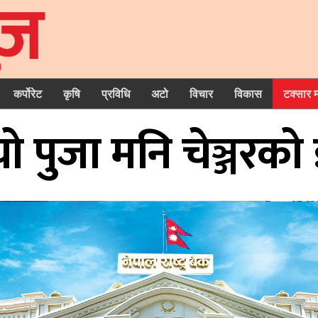
कर्पोरेट
कृषि
प्रविधि
अटो
विचार
विकास
टक्सार 
गर्‍यो पुजा मनि चेञ्जरक