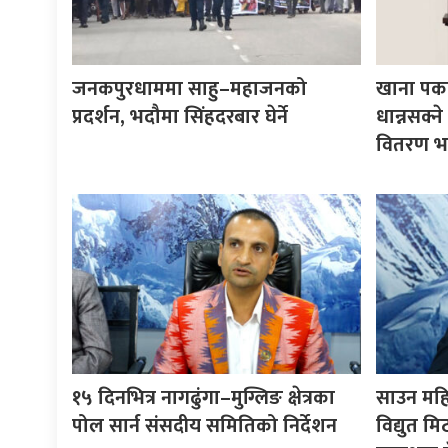
जनकपुरधाममा साहु–महाजनको
खाना पका
प्रदर्शन, भदौमा सिंहदरबार घेर्ने
धान्नसक्
वितरण भ
१५ दिनभित्र नागढुंगा–मुग्लिङ क्षेत्रका
साउन महिना
पोल सार्न संसदीय समितिको निर्देशन
विद्युत 