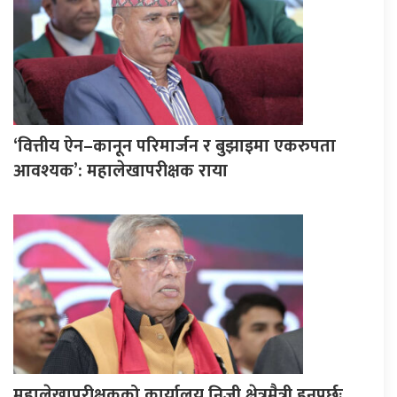
‘वित्तीय ऐन–कानून परिमार्जन र बुझाइमा एकरुपता
आवश्यक’: महालेखापरीक्षक राया
महालेखापरीक्षकको कार्यालय निजी क्षेत्रमैत्री हुनुपर्छः