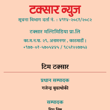
सूचना विभाग दर्ता नं. : ४९१४-२०८१/२०८२
टक्सार मल्टिमिडिया प्रा.लि
का.म.न.पा. २९, अनामनगर , काठमाडौं ।
+९७७-०१-५७०५४४५ / ९८५१२२७७५३
टिम टक्सार
प्रधान सम्पादक
गजेन्द्र बुढाथोकी
सम्पादक