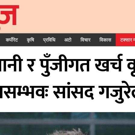
कर्पोरेट
कृषि
प्रविधि
अटो
विचार
विकास
टक्सार 
गानी र पुँजीगत खर्च 
सम्भवः सांसद गजुर