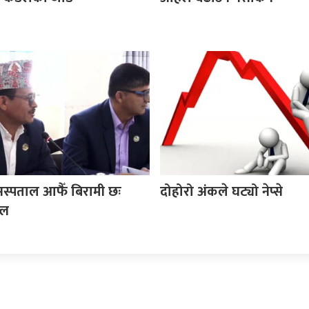
स्पताल आफैँ बिरामी छः
दोहोरो अंकले घट्यो नेप्से
्ल