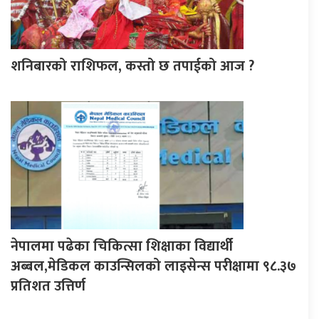
शनिबारको राशिफल, कस्तो छ तपाईको आज ?
नेपालमा पढेका चिकित्सा शिक्षाका विद्यार्थी
अब्बल,मेडिकल काउन्सिलको लाइसेन्स परीक्षामा ९८.३७
प्रतिशत उत्तिर्ण