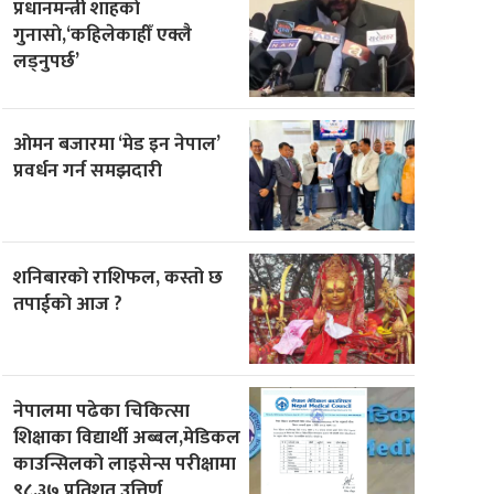
प्रधानमन्त्री शाहकाे
गुनासाे,‘कहिलेकाहीँ एक्लै
लड्नुपर्छ’
ओमन बजारमा ‘मेड इन नेपाल’
प्रवर्धन गर्न समझदारी
शनिबारको राशिफल, कस्तो छ
तपाईको आज ?
नेपालमा पढेका चिकित्सा
शिक्षाका विद्यार्थी अब्बल,मेडिकल
काउन्सिलको लाइसेन्स परीक्षामा
९८.३७ प्रतिशत उत्तिर्ण