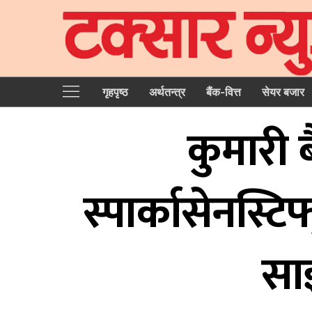
गृहपृष्‍ठ
अर्थतन्त्र
बैंक-वित्त
सेयर बजार
कुमारी ब
स्पार्कासेनस्
साझ