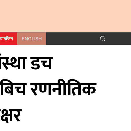
म्यागजिन
ENGLISH
संस्था डच
सनलबिच रणनीतिक
क्षर