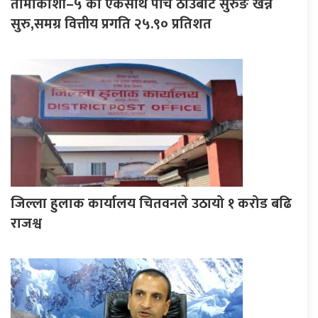
तामाकोशी–५ को एकैसाथ पाँच ठाउँबाट सुरुङ खन्न
सुरु,समग्र वित्तीय प्रगति २५.९० प्रतिशत
जिल्ला हुलाक कार्यालय चितवनले उठायो १ करोड बढि
राजश्व