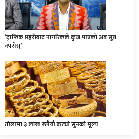
‘ट्राफिक प्रहरीबाट नागरिकले दुःख पाएको अब सुन्न
नपरोस्’
तोलामा ३ लाख रूपैयाँ कट्यो सुनको मूल्य