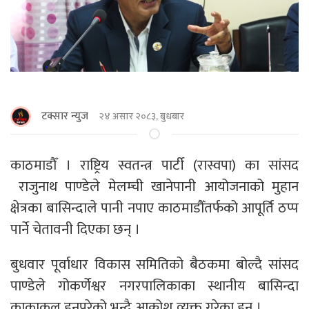
टक्सार न्युज
२४ असार २०८३, बुधबार
काठमाडाैँ । राष्ट्रिय स्वतन्त्र पार्टी (रास्वपा) का सांसद
राजुनाथ पाण्डेले मेलम्ची खानेपानी आयोजनाको मुहान
क्षेत्रका बासिन्दाले पानी नपाए काठमाडौँतर्फको आपूर्ति ठप्प
पार्ने चेतावनी दिएका छन् ।
बुधवार पूर्वाधार विकास समितिको बैठकमा बोल्दै सांसद
पाण्डेले गोकर्णेश्वर नगरपालिकाका स्थानीय बासिन्दा
काकाकुल हुनुपरेको भन्दै आक्रोश व्यक्त गरेका हुन् ।