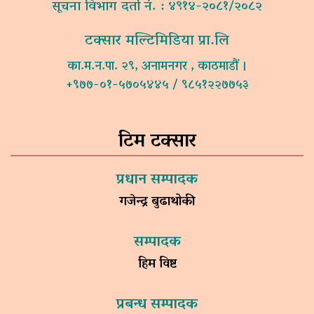
सूचना विभाग दर्ता नं. : ४९१४-२०८१/२०८२
टक्सार मल्टिमिडिया प्रा.लि
का.म.न.पा. २९, अनामनगर , काठमाडौं ।
+९७७-०१-५७०५४४५ / ९८५१२२७७५३
टिम टक्सार
प्रधान सम्पादक
गजेन्द्र बुढाथोकी
सम्पादक
हिम विष्ट
प्रबन्ध सम्पादक