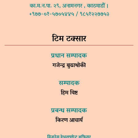
का.म.न.पा. २९, अनामनगर , काठमाडौं ।
+९७७-०१-५७०५४४५ / ९८५१२२७७५३
टिम टक्सार
प्रधान सम्पादक
गजेन्द्र बुढाथोकी
सम्पादक
हिम विष्ट
प्रबन्ध सम्पादक
किरण आचार्य
विजनेस डेभलपमेन्ट अफिसर