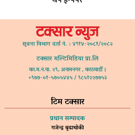
सूचना विभाग दर्ता नं. : ४९१४-२०८१/२०८२
टक्सार मल्टिमिडिया प्रा.लि
का.म.न.पा. २९, अनामनगर , काठमाडौं ।
+९७७-०१-५७०५४४५ / ९८५१२२७७५३
टिम टक्सार
प्रधान सम्पादक
गजेन्द्र बुढाथोकी