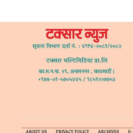
सूचना विभाग दर्ता नं. : ४९१४-२०८१/२०८२
टक्सार मल्टिमिडिया प्रा.लि
का.म.न.पा. २९, अनामनगर , काठमाडौं ।
+९७७-०१-५७०५४४५ / ९८५१२२७७५३
ABOUT US
PRIVACY POLICY
ARCHIVES
E