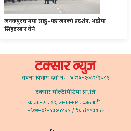
जनकपुरधाममा साहु–महाजनको प्रदर्शन, भदौमा
सिंहदरबार घेर्ने
सूचना विभाग दर्ता नं. : ४९१४-२०८१/२०८२
टक्सार मल्टिमिडिया प्रा.लि
का.म.न.पा. २९, अनामनगर , काठमाडौं ।
+९७७-०१-५७०५४४५ / ९८५१२२७७५३