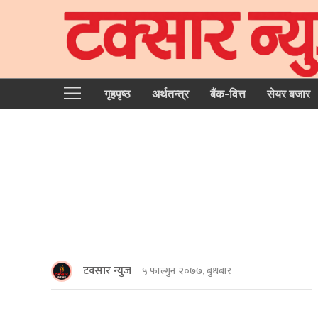
गृहपृष्‍ठ
अर्थतन्त्र
बैंक-वित्त
सेयर बजार
टक्सार न्युज
५ फाल्गुन २०७७, बुधबार