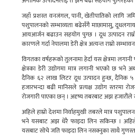
अर्गानिक उत्पादनलाई त झन बढी सहयोग पुगिरहेको ह
जहाँ प्रशस्त वनजंगल, पानी, खेतीपातिको लागि जमिन 
पशुपालनको सम्भाव्यता बढेसँगै माछामासु, दूधल
आयआर्जन बढाउन सहयोग पुग्छ । दूध उत्पादन राम्रो भएक
कारणले गर्दा नेपालमा डेरी क्षेत्र अत्यन्त राम्रो सम्भावना
विगतका वर्षहरूको तुलनामा हेर्दा यस क्षेत्रमा लगान
क्षेत्रका डेरी उद्योगमा मात्र लगानी भएको छ भने अर
दैनिक ६२ लाख लिटर दूध उत्पादन हुन्छ, दैनिक ५ 
हजारभन्दा बढी मानिसले प्रत्यक्ष उद्योग स्तरमा
रोजगारी पाएका छन् । अदृष्य तबरबाट अझ हजारौंले 
अहिले हाम्रो देशमा निर्वाहमुखी तबरले मात्र पशुप
भने यसबाट अझ धेरै फाइदा लिन सकिन्छ । अहिले
यसबाट सोचे जति फाइदा लिन नसक्नुका साथै गुणस्