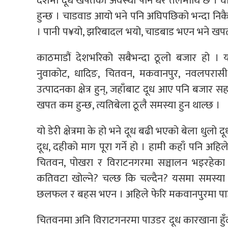
देशमा दूध खपतको अवस्था पनि धेरै तलमाथि छ । घाम ल
हुन्छ । चाडवाड आयो भने पनि अघिपछिको भन्दा नि
। पानी प¥यो, झरिबादल भयो, चाडबाड भएन भने खपत न
काठमाडौं देशभरिको सबैभन्दा ठूलो बजार हो । यहा
नुवाकोट, धादिङ, चितवन, मकवानपुर, नवलपरासी,
उत्पादनका क्षेत्र हुन्, जहाँबाट दूध आए पनि बजा
खपत कम हुन्छ, त्यतिबेला ठूलै समस्या हुन थाल्छ ।
यो डेरी क्षेत्रमा के हो भने दूध बढी भएको बेला धुलो द
दूध, दहीको माग पूरा गर्ने हो । हामी कहाँ पनि अहि
चितवन, पोखरा र विराटनगरमा सञ्चालन भइरहेका छ
कतिवटा खोल्ने? चल्छ कि चल्दैन? यसमा समस्या 
छलफल र बहस भएन । अहिले फेरि मकवानपुरमा पाउडर
चितवनमा अनि विराटगनरमा पाउडर दूध कारखाना हुँदाह