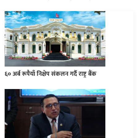
६० अर्ब रूपैयाँ निक्षेप संकलन गर्दै राष्ट्र बैंक