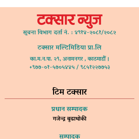
सूचना विभाग दर्ता नं. : ४९१४-२०८१/२०८२
टक्सार मल्टिमिडिया प्रा.लि
का.म.न.पा. २९, अनामनगर , काठमाडौं ।
+९७७-०१-५७०५४४५ / ९८५१२२७७५३
टिम टक्सार
प्रधान सम्पादक
गजेन्द्र बुढाथोकी
सम्पादक