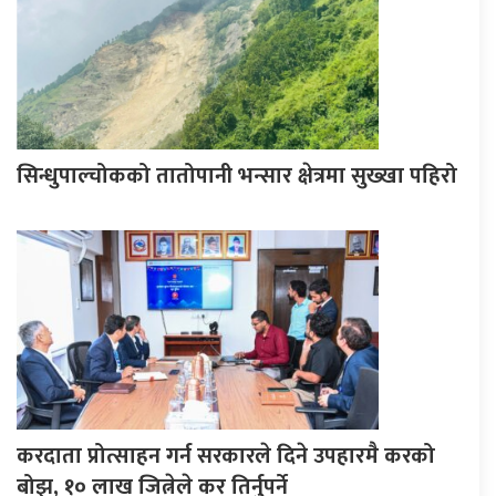
सिन्धुपाल्चोकको तातोपानी भन्सार क्षेत्रमा सुख्खा पहिरो
करदाता प्रोत्साहन गर्न सरकारले दिने उपहारमै करको
बोझ, १० लाख जित्नेले कर तिर्नुपर्ने