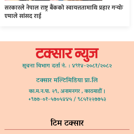
सरकारले नेपाल राष्ट्र बैंकको स्वायत्ततामाथि प्रहार गर्‍योः
एमाले सांसद राई
सूचना विभाग दर्ता नं. : ४९१४-२०८१/२०८२
टक्सार मल्टिमिडिया प्रा.लि
का.म.न.पा. २९, अनामनगर , काठमाडौं ।
+९७७-०१-५७०५४४५ / ९८५१२२७७५३
टिम टक्सार