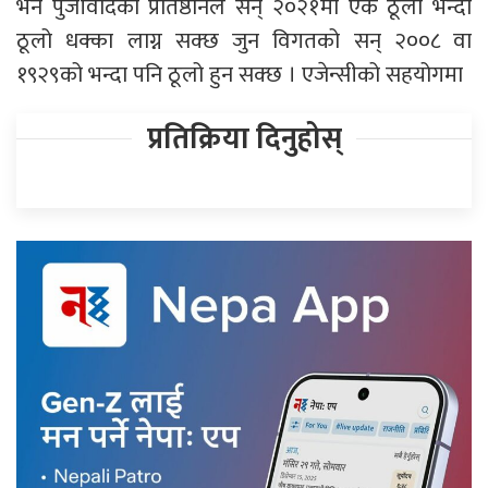
भने पुँजीवादको प्रतिष्ठानले सन् २०२१मा एक ठूलो भन्दा
ठूलो धक्का लाग्न सक्छ जुन विगतको सन् २००८ वा
१९२९को भन्दा पनि ठूलो हुन सक्छ । एजेन्सीको सहयोगमा
प्रतिक्रिया दिनुहोस्