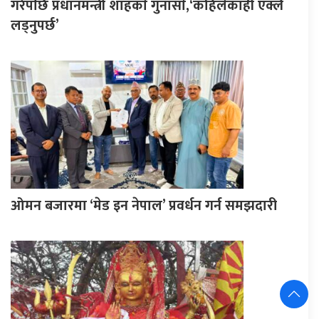
गरेपछि प्रधानमन्त्री शाहकाे गुनासाे,‘कहिलेकाहीँ एक्लै
लड्नुपर्छ’
ओमन बजारमा ‘मेड इन नेपाल’ प्रवर्धन गर्न समझदारी