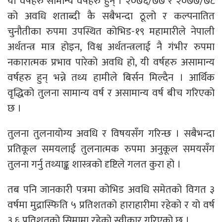
यी वर्षहरु सामान्य वर्षहरु हुन् । २०७६/७७ र २०७७/७८
को अवधि शताब्दी कै सबैभन्दा ठूलो र कल्पनातित
चुनौतीका रुपमा उपस्थित कोभिड-१९ महामारीले नेपाली
अर्थतन्त्र मात्र होइन, विश्व अर्थतन्त्रलाई नै गंभीर रुपमा
नकारात्मक प्रभाव पारेको अवधि हो, यी वर्षहरु असामान्य
वर्षहरु हुन् भन्ने तथ्य हामीले बिर्सन मिल्दैन । आर्थिक
वृद्धिको तुलना सामान्य वर्ष र असामान्य वर्ष बीच गरिएको
छ ।
तुलना तुलनायोग्य अवधि र विषयसँग गरिन्छ । सबैभन्दा
प्रतिकूल समयलाई तुलनात्मक रुपमा अनुकूल समयसँग
तुलना गर्नु तथ्याङ्क शास्त्रको दृष्टिले गलत कुरा हो ।
तब पनि जानकारी पत्रमा कोभिड अवधि समेतको विगत ३
वर्षमा मुद्रास्फिति ५ प्रतिशतको हाराहारीमा रहेको र यो वर्ष
३.६ प्रतिशतको सिमामा रहेको स्वीकार गरिएको छ ।