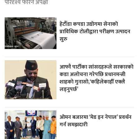
परिदृश्य फेरिने अपेक्षा
हेटौँडा कपडा उद्योगमा सेनाको
प्राविधिक टोलीद्वारा परीक्षण उत्पादन
सुरु
आफ्नै पार्टीका सांसदहरूले सरकारको
कडा अलोचना गरेपछि प्रधानमन्त्री
शाहकाे गुनासाे,‘कहिलेकाहीँ एक्लै
लड्नुपर्छ’
ओमन बजारमा ‘मेड इन नेपाल’ प्रवर्धन
गर्न समझदारी