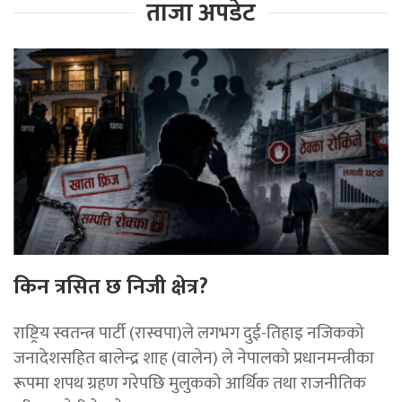
ताजा अपडेट
किन त्रसित छ निजी क्षेत्र?
राष्ट्रिय स्वतन्त्र पार्टी (रास्वपा)ले लगभग दुई-तिहाइ नजिकको
जनादेशसहित बालेन्द्र शाह (वालेन) ले नेपालको प्रधानमन्त्रीका
रूपमा शपथ ग्रहण गरेपछि मुलुकको आर्थिक तथा राजनीतिक