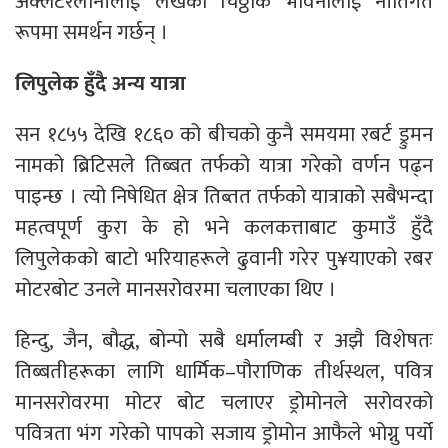
अक्लेटरलोनीलाई लेखेको चिठ्ठीकै भावनालाई नीतिगत
रूपमा समर्थन गर्छन् ।
लिपुलेक हुँदै अन्य यात्रा
सन १८५५ देखि १८६० को बीचको कुनै समयमा रबर्ट ड्रुमन
नामको ब्रिटिसले तिब्बत तर्फको यात्रा गरेको वर्णन पढ्न
पाइन्छ । त्यो निषेधित क्षेत्र तिब्तत तर्फको यात्राको सबैभन्दा
महत्वपूर्ण कुरा के हो भने कलकत्ताबाट कुमाउँ हुँदै
लिपुलेकको बाटो भरियाहरूले ढुवानी गरेर पु¥याएको रबर
मोटरबोट उनले मानसरोवरमा चलाएका थिए ।
हिन्दु, जैन, बौद्ध, बोन्पो सबै धर्मालम्बी र अझै विशेषतः
तिब्बतीहरूका लागि धार्मिक–पौराणिक तीर्थस्थल, पवित्र
मानसरोवरमा मोटर बोट चलाएर ड्रोमोनले सरोवरको
पवित्रता भंग गरेको पापको सजाय ड्रोमोन आफैले भोग्नु पर्यो