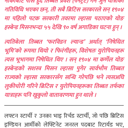
नाकाबाट पास हुँदै तिब्बत प्रवेश (पेनेट्रेट) गर्ने जुन यात्राका
गतिविधि भएका छन्, ती सबै ब्रिटिस सरकारले सन् १९०४
मा पहिलो पटक सरकारी तवरमा ल्हासा पठाएको योङ
हस्बेन्ड मिसनभन्दा ५५ देखि ९० वर्ष अगाडिका घटना हुन् ।
त्यतिबेला तिब्बत ‘फरविडन ल्यान्ड’ अर्थात् ‘निषेधित
भूमि’को रूपमा थियो र फिरंगीहरू, विशेषतः युरोपियनहरू
त्यस भूभागमा निषेधित थिए । सन् १९०४ मा कर्णेल योङ
हस्बेन्डको सशस्त्र मिसन ल्हासा पुगेर सार्वभौम तिब्बत
राज्यको ल्हासा सरकारसँग सन्धि गरेपछि भने त्यसअघि
लुकीचोरी गरिने ब्रिटिस र युरोपियनहरूका तिब्बत तर्फका
यात्राहरू पनि खुकुलो वातावरणमा हुन थाले ।
लफ्टन स्टार्ची र उनका भाइ रिर्चड स्टार्ची, जो पछि ब्रिटिस
इण्डियन आर्मीको लेफ्टिनेट जनरल पदबाट रिटार्यड भए,