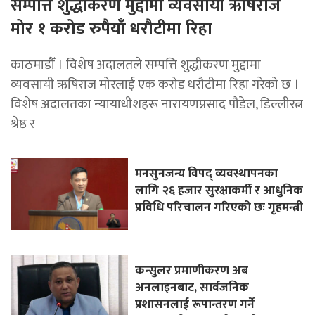
सम्पत्ति शुद्धीकरण मुद्दामा व्यवसायी ऋषिराज
मोर १ करोड रुपैयाँ धरौटीमा रिहा
काठमाडौँ । विशेष अदालतले सम्पत्ति शुद्धीकरण मुद्दामा
व्यवसायी ऋषिराज मोरलाई एक करोड धरौटीमा रिहा गरेको छ ।
विशेष अदालतका न्यायाधीशहरू नारायणप्रसाद पौडेल, डिल्लीरत्न
श्रेष्ठ र
मनसुनजन्य विपद् व्यवस्थापनका
लागि २६ हजार सुरक्षाकर्मी र आधुनिक
प्रविधि परिचालन गरिएको छः गृहमन्त्री
कन्सुलर प्रमाणीकरण अब
अनलाइनबाट, सार्वजनिक
प्रशासनलाई रूपान्तरण गर्ने