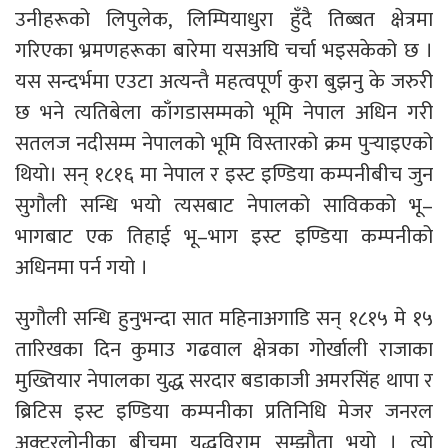
उनीहरूको लिपुलेक, लिम्पियाधुरा हुँदै तिब्बत क्षेत्रमा
गरिएका भ्रमणहरूका बारेमा यसअघि चर्चा भइसकेको छ ।
यस सन्दर्भमा एउटा अत्यन्तै महत्वपूर्ण कुरा बुझनु के जरुरी
छ भने त्यतिबेला काँगडासम्मको भूमि नेपाल अधिन गरी
सतलज नदीसम्म नेपालको भूमि विस्तारको क्रम पुर्‍याइएको
थियो। सन् १८१६ मा नेपाल र इस्ट इण्डिया कम्पनीबीच जुन
सुगौली सन्धि भयो त्यसबाट नेपालको साविकको भू–
भागबाट एक तिहाई भू–भाग इस्ट इण्डिया कम्पनीको
अधिनमा पर्न गयो ।
सुगौली सन्धि हुनुभन्दा सात महिनाअगाडि सन् १८१५ मे १५
तारिखका दिन कुमाउ गढवाल क्षेत्रका गोर्खाली राजाका
मुख्तियार नेपालका युद्ध सरदार बडाकाजी अमरसिंह थापा र
ब्रिटिस इस्ट इण्डिया कम्पनीका प्रतिनिधि मेजर जनरल
अक्टरलोनीका बीचमा युद्धविराम सम्झौता भयो । त्यो