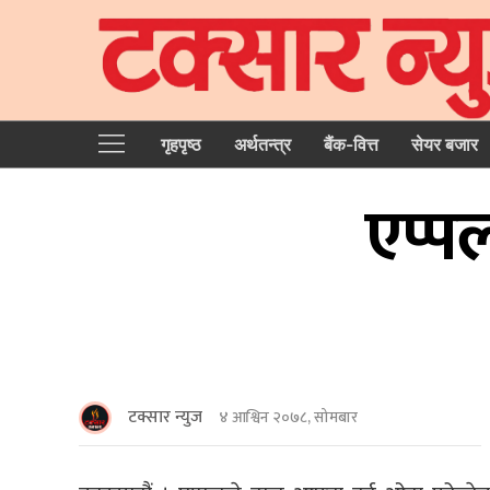
गृहपृष्‍ठ
अर्थतन्त्र
बैंक-वित्त
सेयर बजार
एप्प
टक्सार न्युज
४ आश्विन २०७८, सोमबार