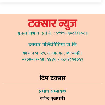
सूचना विभाग दर्ता नं. : ४९१४-२०८१/२०८२
टक्सार मल्टिमिडिया प्रा.लि
का.म.न.पा. २९, अनामनगर , काठमाडौं ।
+९७७-०१-५७०५४४५ / ९८५१२२७७५३
टिम टक्सार
प्रधान सम्पादक
गजेन्द्र बुढाथोकी