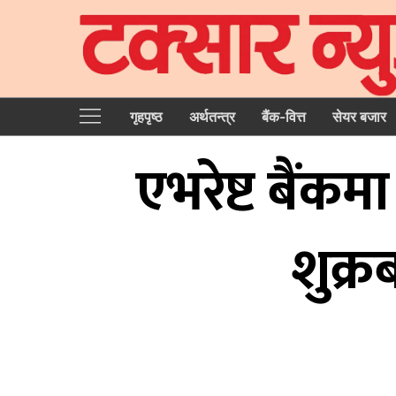
गृहपृष्‍ठ
अर्थतन्त्र
बैंक-वित्त
सेयर बजार
एभरेष्ट बैं
शुक्र