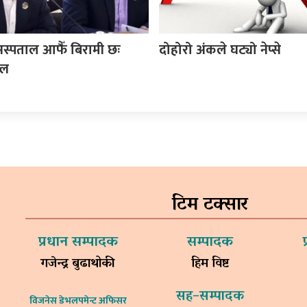
स्पताल आफैँ बिरामी छः
दोहोरो अंकले घट्यो नेप्से
्ल
टिम टक्सार
प्रधान सम्पादक
सम्पादक
गजेन्द्र बुढाथोकी
हिम विष्ट
सह–सम्पादक
विजनेस डेभलपमेन्ट अफिसर