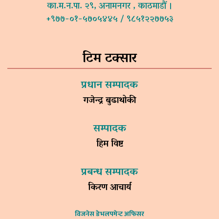
का.म.न.पा. २९, अनामनगर , काठमाडौं ।
+९७७-०१-५७०५४४५ / ९८५१२२७७५३
टिम टक्सार
प्रधान सम्पादक
गजेन्द्र बुढाथोकी
सम्पादक
हिम विष्ट
प्रबन्ध सम्पादक
किरण आचार्य
विजनेस डेभलपमेन्ट अफिसर