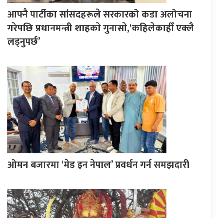
आफ्नै पार्टीका सांसदहरूले सरकारको कडा अलोचना
गरेपछि प्रधानमन्त्री शाहकाे गुनासाे,‘कहिलेकाहीँ एक्लै
लड्नुपर्छ’
ओमन बजारमा ‘मेड इन नेपाल’ प्रवर्धन गर्न समझदारी