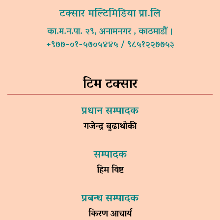
टक्सार मल्टिमिडिया प्रा.लि
का.म.न.पा. २९, अनामनगर , काठमाडौं ।
+९७७-०१-५७०५४४५ / ९८५१२२७७५३
टिम टक्सार
प्रधान सम्पादक
गजेन्द्र बुढाथोकी
सम्पादक
हिम विष्ट
प्रबन्ध सम्पादक
किरण आचार्य