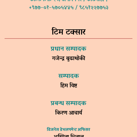
+९७७-०१-५७०५४४५ / ९८५१२२७७५३
टिम टक्सार
प्रधान सम्पादक
गजेन्द्र बुढाथोकी
सम्पादक
हिम विष्ट
प्रबन्ध सम्पादक
किरण आचार्य
विजनेस डेभलपमेन्ट अफिसर