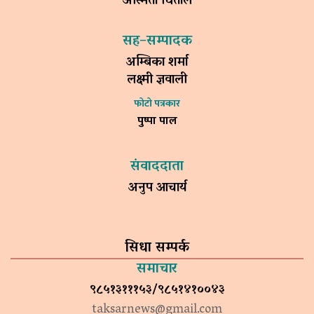
अस्मिता धिताल
सह–सम्पादक
अम्बिका शर्मा
लक्ष्मी ज्ञवाली
फोटो पत्रकार
पुष्पा पाल
संवाददाता
अनुप आचार्य
सिधा सम्पर्क
समाचार
९८५१३१११५३/९८५१४१००४३
taksarnews@gmail.com