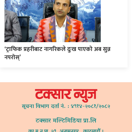
‘ट्राफिक प्रहरीबाट नागरिकले दुःख पाएको अब सुन्न
नपरोस्’
सूचना विभाग दर्ता नं. : ४९१४-२०८१/२०८२
टक्सार मल्टिमिडिया प्रा.लि
का.म.न.पा. २९, अनामनगर , काठमाडौं ।