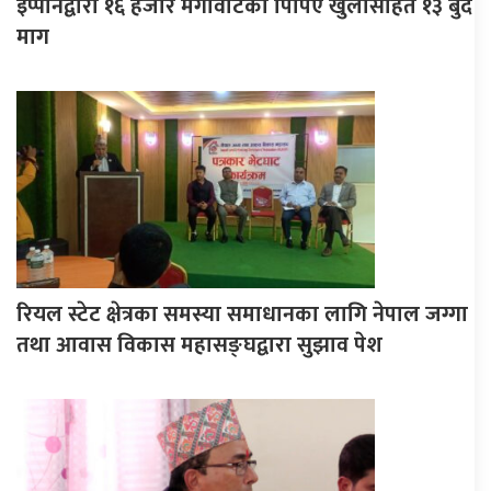
इप्पानद्वारा १६ हजार मेगावाटको पिपिए खुलासहित १३ बुँदे
माग
रियल स्टेट क्षेत्रका समस्या समाधानका लागि नेपाल जग्गा
तथा आवास विकास महासङ्घद्वारा सुझाव पेश