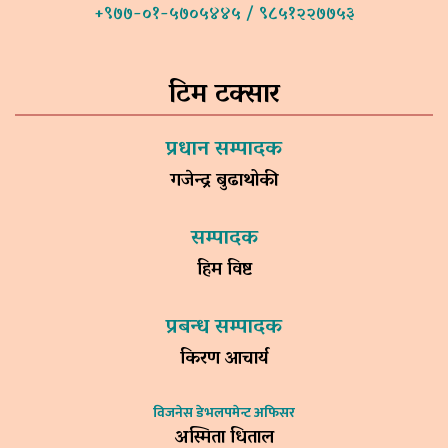
+९७७-०१-५७०५४४५ / ९८५१२२७७५३
टिम टक्सार
प्रधान सम्पादक
गजेन्द्र बुढाथोकी
सम्पादक
हिम विष्ट
प्रबन्ध सम्पादक
किरण आचार्य
विजनेस डेभलपमेन्ट अफिसर
अस्मिता धिताल