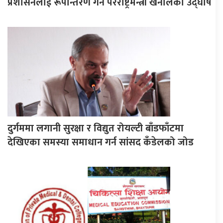
प्रशासनलाई रूपान्तरण गर्ने परराष्ट्रमन्त्री खनालको उद्घोष
दुर्गममा लगानी सुरक्षा र विद्युत रोयल्टी बाँडफाँटमा
देखिएका समस्या समाधान गर्न सांसद कँडेलको जोड