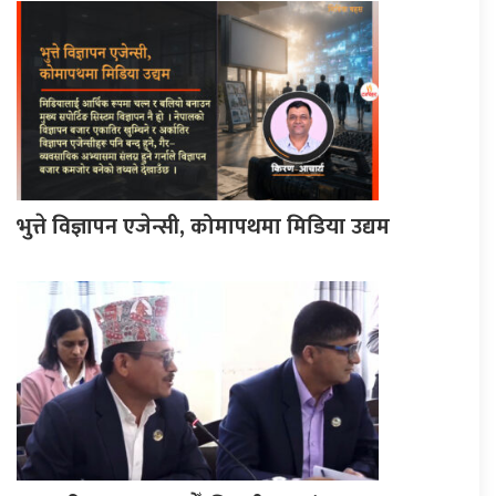
भुत्ते विज्ञापन एजेन्सी, कोमापथमा मिडिया उद्यम