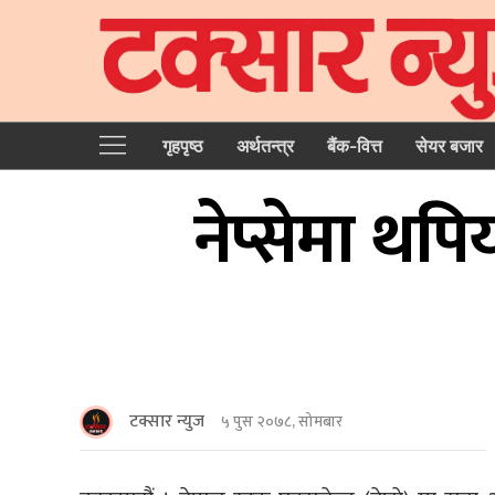
गृहपृष्‍ठ
अर्थतन्त्र
बैंक-वित्त
सेयर बजार
नेप्सेमा थप
टक्सार न्युज
५ पुस २०७८, सोमबार