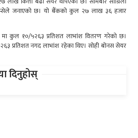
ा २७ लाख कित्ता बढी सेयर थपिएको छ। सोमबार सांग्रिला
ेप्सेले जनाएको छ। यो बैंकको कुल २७ लाख ३६ हजार
७/७८ मा कुल १०/५२६३ प्रतिशत लाभांश वितरण गरेको छ।
।५२६३ प्रतिशत नगद लाभांश रहेका थिए। सोही बोनस सेयर
िया दिनुहोस्