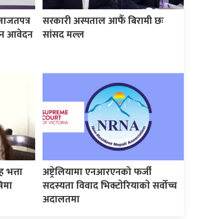
जाजतपत्र
सरकारी अस्पताल आफैँ बिरामी छः
इन आवेदन
सांसद मल्ल
 भत्ता
अष्ट्रेलियामा एनआरएनको फर्जी
षिमा
सदस्यता विवाद भिक्टाेरियाकाे सर्वोच्च
अदालतमा