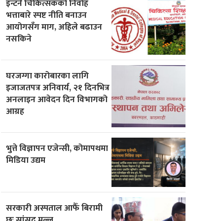
इन्टर्न चिकित्सकको निर्वाह
भत्ताबारे स्पष्ट नीति बनाउन
आयोगसँग माग, अहिले बढाउन
नसकिने
घरजग्गा कारोबारका लागि
इजाजतपत्र अनिवार्य, २१ दिनभित्र
अनलाइन आवेदन दिन विभागको
आग्रह
भुत्ते विज्ञापन एजेन्सी, कोमापथमा
मिडिया उद्यम
सरकारी अस्पताल आफैँ बिरामी
छः सांसद मल्ल