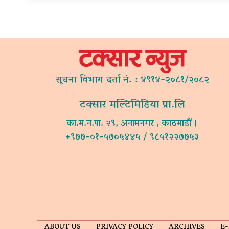
सूचना विभाग दर्ता नं. : ४९१४-२०८१/२०८२
टक्सार मल्टिमिडिया प्रा.लि
का.म.न.पा. २९, अनामनगर , काठमाडौं ।
+९७७-०१-५७०५४४५ / ९८५१२२७७५३
ABOUT US
PRIVACY POLICY
ARCHIVES
E