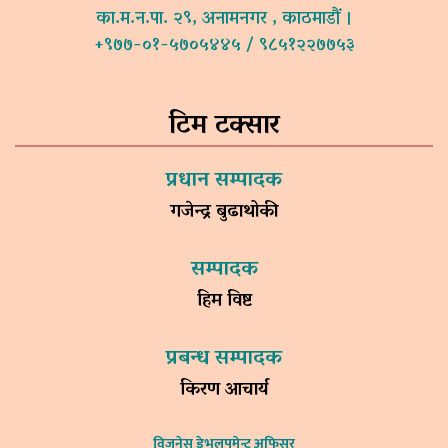
का.म.न.पा. २९, अनामनगर , काठमाडौं ।
+९७७-०१-५७०५४४५ / ९८५१२२७७५३
टिम टक्सार
प्रधान सम्पादक
गजेन्द्र बुढाथोकी
सम्पादक
हिम विष्ट
प्रबन्ध सम्पादक
किरण आचार्य
विजनेस डेभलपमेन्ट अफिसर