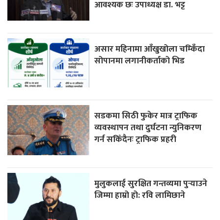
आवश्यक छः उपाध्यक्ष डा. भट्ट
असार महिनामा आँखुखोला चम्किँदा
सोपानमा लगानीकर्ताको भिड
सडकमा सिठी फुकेर मात्र ट्राफिक
व्यवस्थापन तथा दुर्घटना न्युनिकरण
गर्न सकिँदैनः ट्राफिक प्रहरी
मुलुकलाई सुरक्षित गन्तव्यमा पुर्‍याउने
जिम्मा हाम्रो हो: रवि लामिछाने