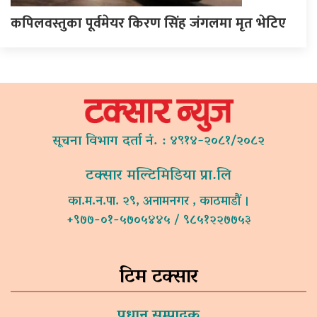
कपिलवस्तुका पूर्वमेयर किरण सिंह जंगलमा मृत भेटिए
सूचना विभाग दर्ता नं. : ४९१४-२०८१/२०८२
टक्सार मल्टिमिडिया प्रा.लि
का.म.न.पा. २९, अनामनगर , काठमाडौं ।
+९७७-०१-५७०५४४५ / ९८५१२२७७५३
टिम टक्सार
प्रधान सम्पादक