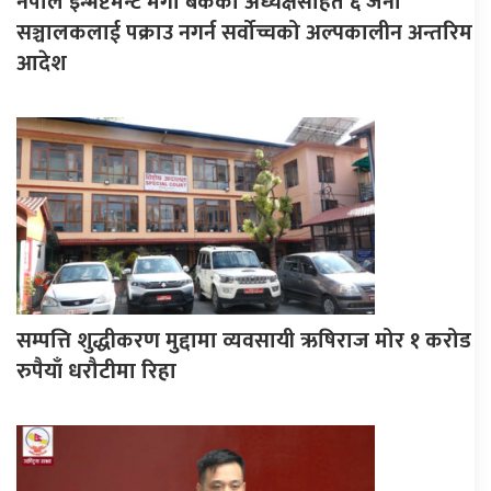
नेपाल इन्भेष्टमेन्ट मेगा बैंकका अध्यक्षसहित ६ जना
सञ्चालकलाई पक्राउ नगर्न सर्वोच्चको अल्पकालीन अन्तरिम
आदेश
सम्पत्ति शुद्धीकरण मुद्दामा व्यवसायी ऋषिराज मोर १ करोड
रुपैयाँ धरौटीमा रिहा