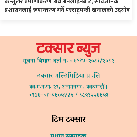
कन्सुलर प्रमाणीकरण अब अनलाइनबाट, सार्वजनिक
प्रशासनलाई रूपान्तरण गर्ने परराष्ट्रमन्त्री खनालको उद्घोष
सूचना विभाग दर्ता नं. : ४९१४-२०८१/२०८२
टक्सार मल्टिमिडिया प्रा.लि
का.म.न.पा. २९, अनामनगर , काठमाडौं ।
+९७७-०१-५७०५४४५ / ९८५१२२७७५३
टिम टक्सार
प्रधान सम्पादक