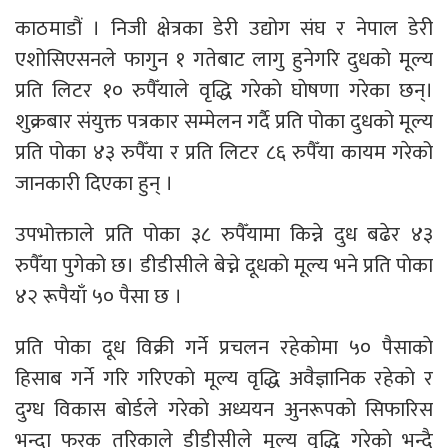
काठमाडौं । निजी क्षेत्रका डेरी उद्योग संघ र नेपाल डेरी
एशोसिएसनले फागुन १ गतेबाट लागु हुनेगरि दुधको मूल्य
प्रति लिटर १० रुपैँयाले वृद्धि गरेकाे घाेषणा गरेका छन्।
शुक्रबार संयुक्त पत्रकार सम्मेलन गर्दै प्रति पोका दुधको मूल्य
प्रति पोका ४३ रुपैँया र प्रति लिटर ८६ रुपैँया कायम गरेको
जानकारी दिएका हुन् ।
उपभोक्ताले प्रति पोका ३८ रुपैँयामा किन्ने दुध बढेर ४३
रुपैँया पुगेको छ। डीडीसीले बेच्ने दूधकाे मूल्य भने प्रति पाेका
४२ रूपैयाँ ५० पैसा छ ।
प्रति पाेका दूध विक्री गर्ने प्रचलन रहेकाेमा ५० पैसाकाे
हिसाब गर्ने गरि गरिएकाे मूल्य वृद्धि अवैज्ञानिक रहेकाे र
दुग्ध विकास बाेर्डले गरेकाे अध्ययन अुनरूपकाे सिफारिस
भन्दा फरक तरिकाले डीडीसीले मूल्य वृद्धि गरेकाे भन्दै