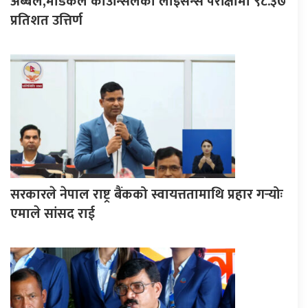
अब्बल,मेडिकल काउन्सिलको लाइसेन्स परीक्षामा ९८.३७
प्रतिशत उत्तिर्ण
सरकारले नेपाल राष्ट्र बैंकको स्वायत्ततामाथि प्रहार गर्‍योः
एमाले सांसद राई