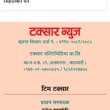
सिंहदरबार घेर्ने
सूचना विभाग दर्ता नं. : ४९१४-२०८१/२०८२
टक्सार मल्टिमिडिया प्रा.लि
का.म.न.पा. २९, अनामनगर , काठमाडौं ।
+९७७-०१-५७०५४४५ / ९८५१२२७७५३
टिम टक्सार
प्रधान सम्पादक