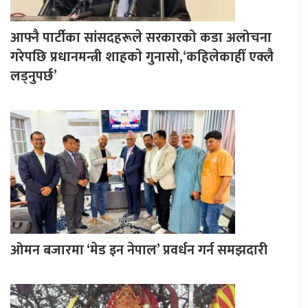
आफ्नै पार्टीका सांसदहरूले सरकारको कडा अलोचना
गरेपछि प्रधानमन्त्री शाहकाे गुनासाे,‘कहिलेकाहीँ एक्लै
लड्नुपर्छ’
ओमन बजारमा ‘मेड इन नेपाल’ प्रवर्धन गर्न समझदारी