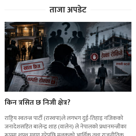
ताजा अपडेट
किन त्रसित छ निजी क्षेत्र?
राष्ट्रिय स्वतन्त्र पार्टी (रास्वपा)ले लगभग दुई-तिहाइ नजिकको
जनादेशसहित बालेन्द्र शाह (वालेन) ले नेपालको प्रधानमन्त्रीका
रूपमा शपथ ग्रहण गरेपछि मुलुकको आर्थिक तथा राजनीतिक