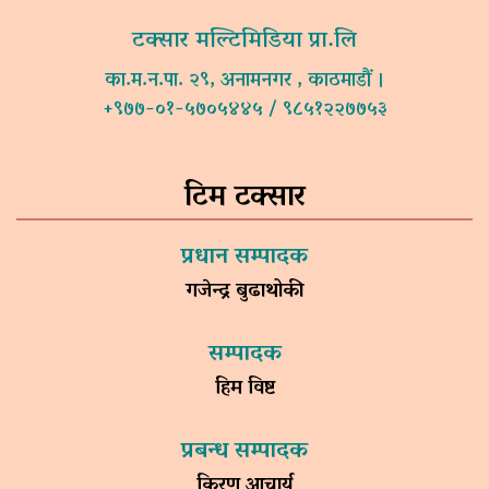
टक्सार मल्टिमिडिया प्रा.लि
का.म.न.पा. २९, अनामनगर , काठमाडौं ।
+९७७-०१-५७०५४४५ / ९८५१२२७७५३
टिम टक्सार
प्रधान सम्पादक
गजेन्द्र बुढाथोकी
सम्पादक
हिम विष्ट
प्रबन्ध सम्पादक
किरण आचार्य