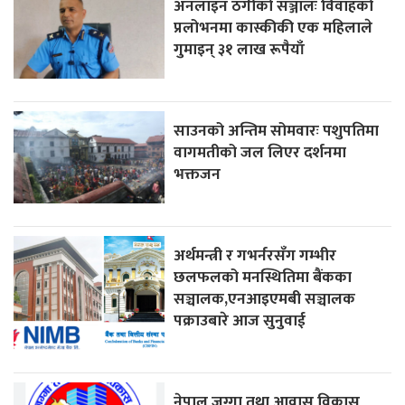
अनलाइन ठगीको सञ्जालः विवाहको
प्रलोभनमा कास्कीकी एक महिलाले
गुमाइन् ३१ लाख रूपैयाँ
साउनको अन्तिम सोमवारः पशुपतिमा
वागमतीको जल लिएर दर्शनमा
भक्तजन
अर्थमन्त्री र गभर्नरसँग गम्भीर
छलफलको मनस्थितिमा बैंकका
सञ्चालक,एनआइएमबी सञ्चालक
पक्राउबारे आज सुनुवाई
नेपाल जग्गा तथा आवास विकास