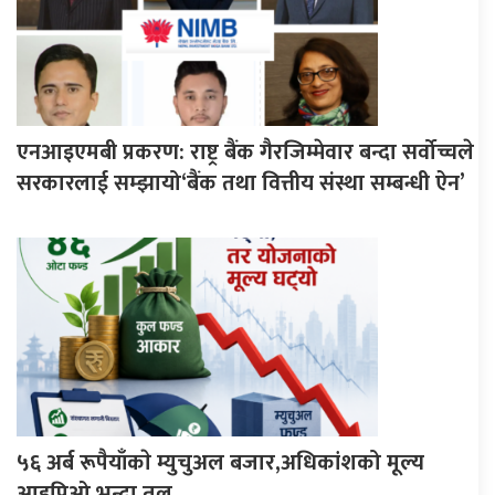
एनआइएमबी प्रकरण: राष्ट्र बैंक गैरजिम्मेवार बन्दा सर्वोच्चले
सरकारलाई सम्झायो‘बैंक तथा वित्तीय संस्था सम्बन्धी ऐन’
५६ अर्ब रूपैयाँकाे म्युचुअल बजार,अधिकांशको मूल्य
आइपिओ भन्दा तल