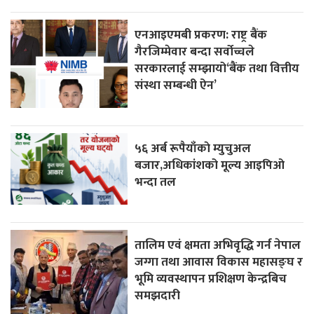
एनआइएमबी प्रकरण: राष्ट्र बैंक
गैरजिम्मेवार बन्दा सर्वोच्चले
सरकारलाई सम्झायो‘बैंक तथा वित्तीय
संस्था सम्बन्धी ऐन’
५६ अर्ब रूपैयाँकाे म्युचुअल
बजार,अधिकांशको मूल्य आइपिओ
भन्दा तल
तालिम एवं क्षमता अभिवृद्धि गर्न नेपाल
जग्गा तथा आवास विकास महासङ्घ र
भूमि व्यवस्थापन प्रशिक्षण केन्द्रबिच
समझदारी