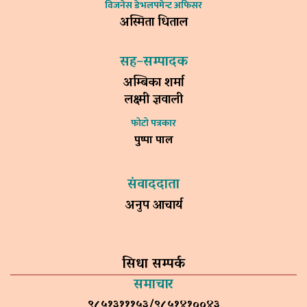
विजनेस डेभलपमेन्ट अफिसर
अस्मिता धिताल
सह–सम्पादक
अम्बिका शर्मा
लक्ष्मी ज्ञवाली
फोटो पत्रकार
पुष्पा पाल
संवाददाता
अनुप आचार्य
सिधा सम्पर्क
समाचार
९८५१३१११५३/९८५१४१००४३