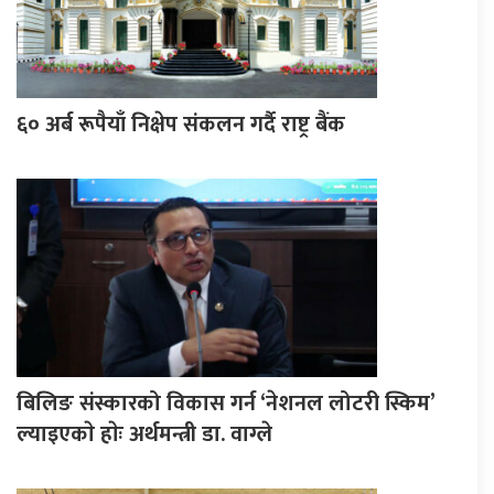
६० अर्ब रूपैयाँ निक्षेप संकलन गर्दै राष्ट्र बैंक
बिलिङ संस्कारको विकास गर्न ‘नेशनल लोटरी स्किम’
ल्याइएकाे हाेः अर्थमन्त्री डा. वाग्ले