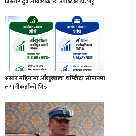
विस्तार दुवै आवश्यक छः उपाध्यक्ष डा. भट्ट
असार महिनामा आँखुखोला चम्किँदा सोपानमा
लगानीकर्ताको भिड