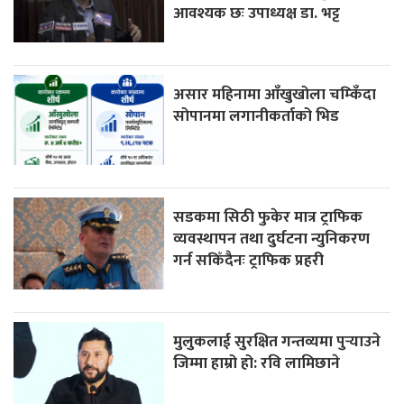
आवश्यक छः उपाध्यक्ष डा. भट्ट
असार महिनामा आँखुखोला चम्किँदा
सोपानमा लगानीकर्ताको भिड
सडकमा सिठी फुकेर मात्र ट्राफिक
व्यवस्थापन तथा दुर्घटना न्युनिकरण
गर्न सकिँदैनः ट्राफिक प्रहरी
मुलुकलाई सुरक्षित गन्तव्यमा पुर्‍याउने
जिम्मा हाम्रो हो: रवि लामिछाने