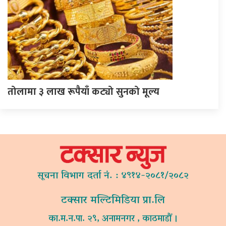
तोलामा ३ लाख रूपैयाँ कट्यो सुनको मूल्य
सूचना विभाग दर्ता नं. : ४९१४-२०८१/२०८२
टक्सार मल्टिमिडिया प्रा.लि
का.म.न.पा. २९, अनामनगर , काठमाडौं ।