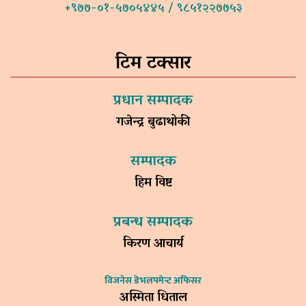
+९७७-०१-५७०५४४५ / ९८५१२२७७५३
टिम टक्सार
प्रधान सम्पादक
गजेन्द्र बुढाथोकी
सम्पादक
हिम विष्ट
प्रबन्ध सम्पादक
किरण आचार्य
विजनेस डेभलपमेन्ट अफिसर
अस्मिता धिताल