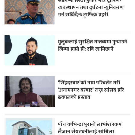
सडकमा सिठी फुकेर मात्र ट्राफिक
व्यवस्थापन तथा दुर्घटना न्युनिकरण
गर्न सकिँदैनः ट्राफिक प्रहरी
मुलुकलाई सुरक्षित गन्तव्यमा पुर्‍याउने
जिम्मा हाम्रो हो: रवि लामिछाने
‘सिंहदरबार’को नाम परिवर्तन गरी
‘अनामनगर दरबार’ राख्न सांसद हरि
ढकालको प्रस्ताव
पाँच वर्षभन्दा पुरानो लाभांश रकम
लैजान सेयरधनीलाई सांग्रिला