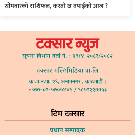
साेमबारको राशिफल, कस्तो छ तपाईको आज ?
सूचना विभाग दर्ता नं. : ४९१४-२०८१/२०८२
टक्सार मल्टिमिडिया प्रा.लि
का.म.न.पा. २९, अनामनगर , काठमाडौं ।
+९७७-०१-५७०५४४५ / ९८५१२२७७५३
टिम टक्सार
प्रधान सम्पादक