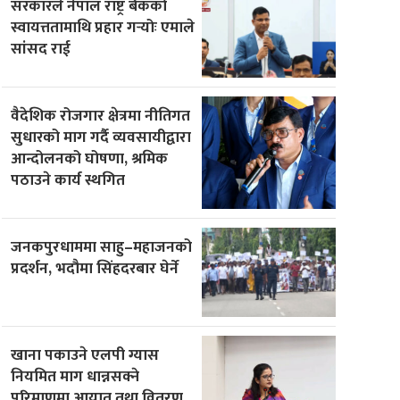
सरकारले नेपाल राष्ट्र बैंकको
स्वायत्ततामाथि प्रहार गर्‍योः एमाले
सांसद राई
वैदेशिक रोजगार क्षेत्रमा नीतिगत
सुधारको माग गर्दै व्यवसायीद्वारा
आन्दोलनको घोषणा, श्रमिक
पठाउने कार्य स्थगित
जनकपुरधाममा साहु–महाजनको
प्रदर्शन, भदौमा सिंहदरबार घेर्ने
खाना पकाउने एलपी ग्यास
नियमित माग धान्नसक्ने
परिमाणमा आयात तथा वितरण