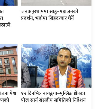
िगत
जनकपुरधाममा साहु–महाजनको
रा
प्रदर्शन, भदौमा सिंहदरबार घेर्ने
ठाउने
योजना पेश
१५ दिनभित्र नागढुंगा–मुग्लिङ क्षेत्रका
करणको
पोल सार्न संसदीय समितिको निर्देशन