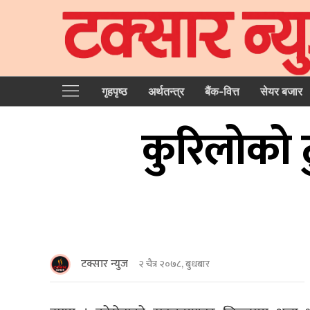
गृहपृष्‍ठ
अर्थतन्त्र
बैंक-वित्त
सेयर बजार
कुरिलोको ट
टक्सार न्युज
२ चैत्र २०७८, बुधबार