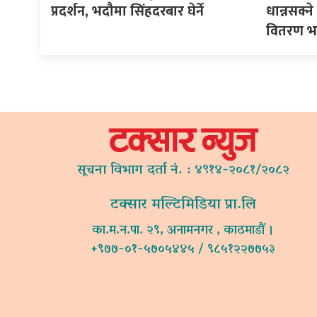
प्रदर्शन, भदौमा सिंहदरबार घेर्ने
धान्नसक्
वितरण भ
सूचना विभाग दर्ता नं. : ४९१४-२०८१/२०८२
टक्सार मल्टिमिडिया प्रा.लि
का.म.न.पा. २९, अनामनगर , काठमाडौं ।
+९७७-०१-५७०५४४५ / ९८५१२२७७५३