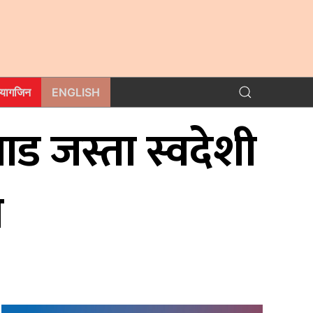
म्यागजिन
ENGLISH
याड जस्ता स्वदेशी
घ