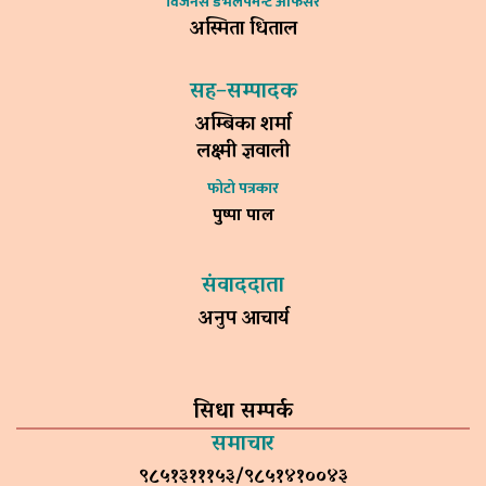
विजनेस डेभलपमेन्ट अफिसर
अस्मिता धिताल
सह–सम्पादक
अम्बिका शर्मा
लक्ष्मी ज्ञवाली
फोटो पत्रकार
पुष्पा पाल
संवाददाता
अनुप आचार्य
सिधा सम्पर्क
समाचार
९८५१३१११५३/९८५१४१००४३