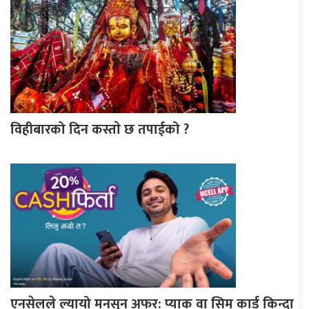
विहीबारको दिन कस्ताे छ तपाईको ?
एनसेलले ल्यायो मनसुन अफर: प्याक वा सिम कार्ड किन्दा