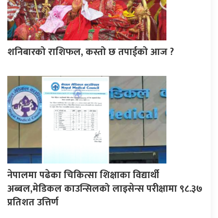
शनिबारको राशिफल, कस्तो छ तपाईको आज ?
नेपालमा पढेका चिकित्सा शिक्षाका विद्यार्थी
अब्बल,मेडिकल काउन्सिलको लाइसेन्स परीक्षामा ९८.३७
प्रतिशत उत्तिर्ण