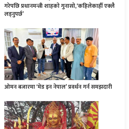
गरेपछि प्रधानमन्त्री शाहकाे गुनासाे,‘कहिलेकाहीँ एक्लै
लड्नुपर्छ’
ओमन बजारमा ‘मेड इन नेपाल’ प्रवर्धन गर्न समझदारी