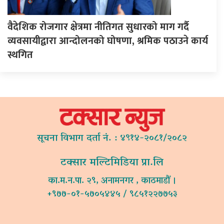
वैदेशिक रोजगार क्षेत्रमा नीतिगत सुधारको माग गर्दै
व्यवसायीद्वारा आन्दोलनको घोषणा, श्रमिक पठाउने कार्य
स्थगित
सूचना विभाग दर्ता नं. : ४९१४-२०८१/२०८२
टक्सार मल्टिमिडिया प्रा.लि
का.म.न.पा. २९, अनामनगर , काठमाडौं ।
+९७७-०१-५७०५४४५ / ९८५१२२७७५३