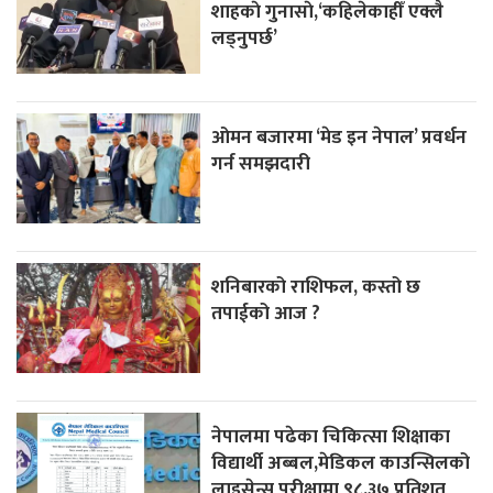
शाहकाे गुनासाे,‘कहिलेकाहीँ एक्लै
लड्नुपर्छ’
ओमन बजारमा ‘मेड इन नेपाल’ प्रवर्धन
गर्न समझदारी
शनिबारको राशिफल, कस्तो छ
तपाईको आज ?
नेपालमा पढेका चिकित्सा शिक्षाका
विद्यार्थी अब्बल,मेडिकल काउन्सिलको
लाइसेन्स परीक्षामा ९८.३७ प्रतिशत