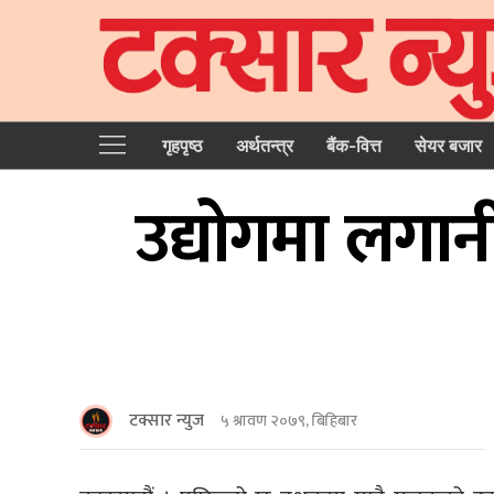
गृहपृष्‍ठ
अर्थतन्त्र
बैंक-वित्त
सेयर बजार
उद्योगमा लगानी
टक्सार न्युज
५ श्रावण २०७९, बिहिबार