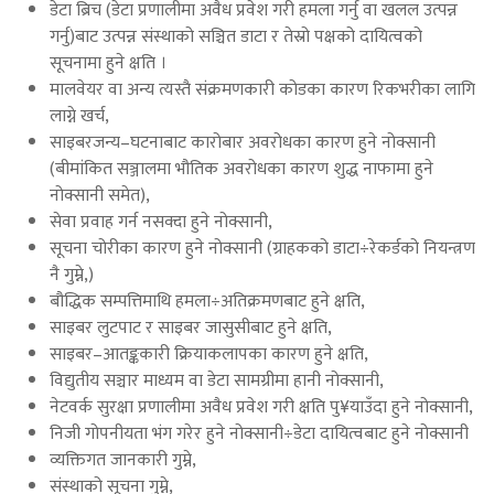
डेटा ब्रिच (डेटा प्रणालीमा अवैध प्रवेश गरी हमला गर्नु वा खलल उत्पन्न
गर्नु)बाट उत्पन्न संस्थाको सञ्चित डाटा र तेस्रो पक्षको दायित्वको
सूचनामा हुने क्षति ।
मालवेयर वा अन्य त्यस्तै संक्रमणकारी कोडका कारण रिकभरीका लागि
लाग्ने खर्च,
साइबरजन्य–घटनाबाट कारोबार अवरोधका कारण हुने नोक्सानी
(बीमांकित सञ्जालमा भौतिक अवरोधका कारण शुद्ध नाफामा हुने
नोक्सानी समेत),
सेवा प्रवाह गर्न नसक्दा हुने नोक्सानी,
सूचना चोरीका कारण हुने नोक्सानी (ग्राहकको डाटा÷रेकर्डको नियन्त्रण
नै गुम्ने,)
बौद्धिक सम्पत्तिमाथि हमला÷अतिक्रमणबाट हुने क्षति,
साइबर लुटपाट र साइबर जासुसीबाट हुने क्षति,
साइबर–आतङ्ककारी क्रियाकलापका कारण हुने क्षति,
विद्युतीय सञ्चार माध्यम वा डेटा सामग्रीमा हानी नोक्सानी,
नेटवर्क सुरक्षा प्रणालीमा अवैध प्रवेश गरी क्षति पु¥याउँदा हुने नोक्सानी,
निजी गोपनीयता भंग गरेर हुने नोक्सानी÷डेटा दायित्वबाट हुने नोक्सानी
व्यक्तिगत जानकारी गुम्ने,
संस्थाको सूचना गुम्ने,