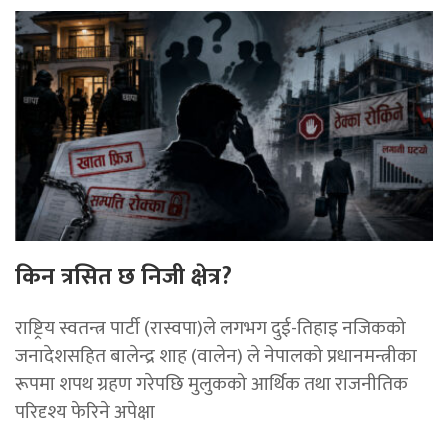
किन त्रसित छ निजी क्षेत्र?
राष्ट्रिय स्वतन्त्र पार्टी (रास्वपा)ले लगभग दुई-तिहाइ नजिकको
जनादेशसहित बालेन्द्र शाह (वालेन) ले नेपालको प्रधानमन्त्रीका
रूपमा शपथ ग्रहण गरेपछि मुलुकको आर्थिक तथा राजनीतिक
परिदृश्य फेरिने अपेक्षा