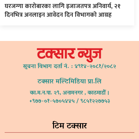
घरजग्गा कारोबारका लागि इजाजतपत्र अनिवार्य, २१
दिनभित्र अनलाइन आवेदन दिन विभागको आग्रह
सूचना विभाग दर्ता नं. : ४९१४-२०८१/२०८२
टक्सार मल्टिमिडिया प्रा.लि
का.म.न.पा. २९, अनामनगर , काठमाडौं ।
+९७७-०१-५७०५४४५ / ९८५१२२७७५३
टिम टक्सार