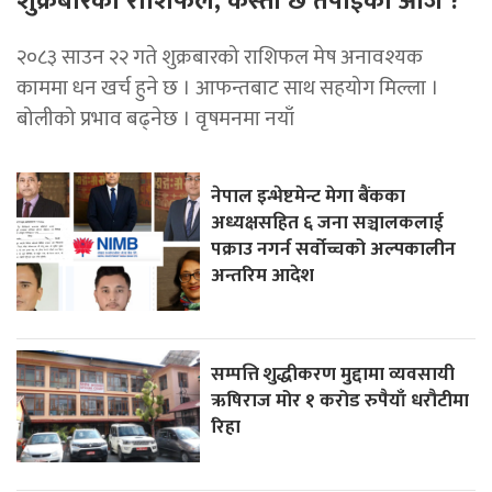
शुक्रबारको राशिफल, कस्तो छ तपाईको आज ?
२०८३ साउन २२ गते शुक्रबारको राशिफल मेष अनावश्यक
काममा धन खर्च हुने छ । आफन्तबाट साथ सहयोग मिल्ला ।
बोलीको प्रभाव बढ्नेछ । वृषमनमा नयाँ
नेपाल इन्भेष्टमेन्ट मेगा बैंकका
अध्यक्षसहित ६ जना सञ्चालकलाई
पक्राउ नगर्न सर्वोच्चको अल्पकालीन
अन्तरिम आदेश
सम्पत्ति शुद्धीकरण मुद्दामा व्यवसायी
ऋषिराज मोर १ करोड रुपैयाँ धरौटीमा
रिहा