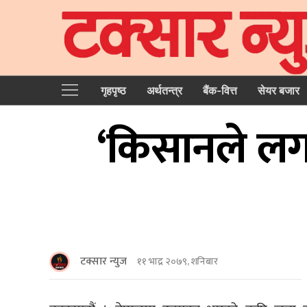
गृहपृष्‍ठ
अर्थतन्त्र
बैंक-वित्त
सेयर बजार
‘किसानले लगा
टक्सार न्युज
११ भाद्र २०७९, शनिबार