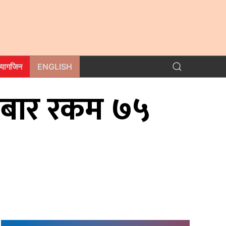
म्यागजिन
ENGLISH
ारोबार रकम ७५