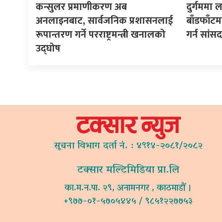
कन्सुलर प्रमाणीकरण अब
दुर्गममा ल
अनलाइनबाट, सार्वजनिक प्रशासनलाई
बाँडफाँट
रूपान्तरण गर्ने परराष्ट्रमन्त्री खनालको
गर्न सां
उद्घोष
सूचना विभाग दर्ता नं. : ४९१४-२०८१/२०८२
टक्सार मल्टिमिडिया प्रा.लि
का.म.न.पा. २९, अनामनगर , काठमाडौं ।
+९७७-०१-५७०५४४५ / ९८५१२२७७५३