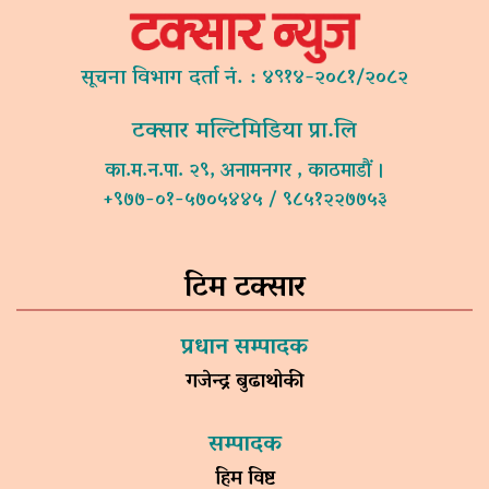
सूचना विभाग दर्ता नं. : ४९१४-२०८१/२०८२
टक्सार मल्टिमिडिया प्रा.लि
का.म.न.पा. २९, अनामनगर , काठमाडौं ।
+९७७-०१-५७०५४४५ / ९८५१२२७७५३
टिम टक्सार
प्रधान सम्पादक
गजेन्द्र बुढाथोकी
सम्पादक
हिम विष्ट